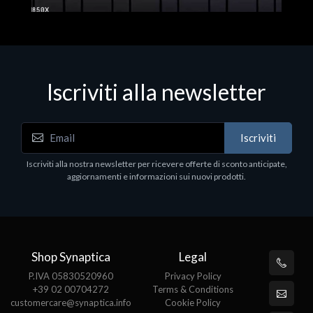
Iscriviti alla newsletter
Hard Disk - SSD
WD_BLACK SN850X NVMe SSD
Iscriviti
80
WDBB9H0020BNC - SSD - 2 TB - interno - M.2
2280 - PCIe 4.0 (NVMe) - dissipatore integrato -
Iscriviti alla nostra newsletter per ricevere offerte di sconto anticipate,
nero
aggiornamenti e informazioni sui nuovi prodotti.
€789.40
Shop Synaptica
Legal
P.IVA 05830520960
Privacy Policy
+39 02 00704272
Terms & Conditions
customercare@synaptica.info
Cookie Policy