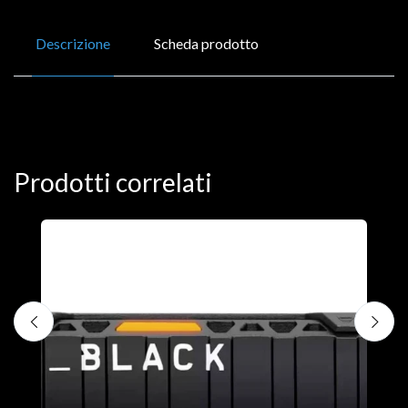
Descrizione
Scheda prodotto
Prodotti correlati
D
C
€