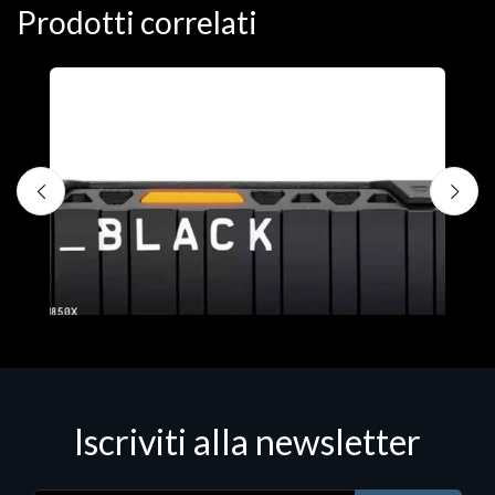
Prodotti correlati
D
C
€
Iscriviti alla newsletter
Hard Disk - SSD