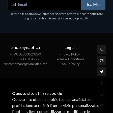
WD_BLACK SN850X NVMe SSD
Iscriviti
80
WDBB9H0020BNC - SSD - 2 TB - interno - M.2
2280 - PCIe 4.0 (NVMe) - dissipatore integrato -
Iscriviti alla nostra newsletter per ricevere offerte di sconto anticipate,
nero
aggiornamenti e informazioni sui nuovi prodotti.
€789.40
Shop Synaptica
Legal
P.IVA 05830520960
Privacy Policy
+39 02 00704272
Terms & Conditions
customercare@synaptica.info
Cookie Policy
Questo sito utilizza cookie
Questo sito utilizza cookie tecnici, analitici e di
profilazione per offrirti un servizio personalizzato.
Puoi scegliere come utilizzarli e modificare le