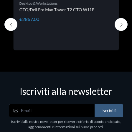
Desktop & Workstations
D
CTO/Dell Pro Max Tower T2 CTO W11P
M
€2867.00
€
Iscriviti alla newsletter
Iscriviti
Iscriviti alla nostra newsletter per ricevere offerte di sconto anticipate,
aggiornamenti e informazioni sui nuovi prodotti.