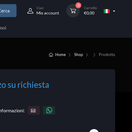
0
Ciao
Carrello
Cerca
Mio account
€
0,00
noi
Home
Shop
Prodotto
o su richiesta
informazioni: