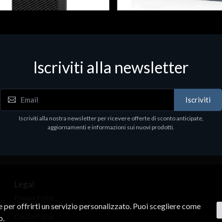
 & Workstations
Dispositivi di rete - LAN - WiFi - 4G
ell Pro Max Tower T2 CTO
Media conv. 1000BASE-SX/LX
Iscriviti alla newsletter
€21.35
.00
Iscriviti
Iscriviti alla nostra newsletter per ricevere offerte di sconto anticipate,
aggiornamenti e informazioni sui nuovi prodotti.
Legal
Privacy Policy
ne per offrirti un servizio personalizzato. Puoi scegliere come
Terms & Conditions
Cookie Policy
o.