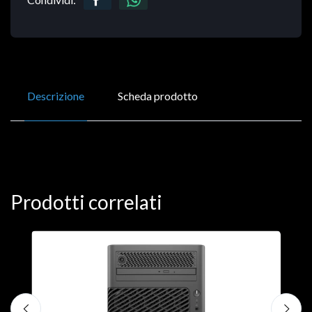
Descrizione
Scheda prodotto
Prodotti correlati
D
M
€