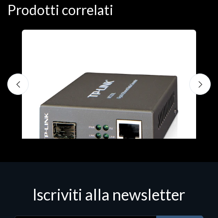
Prodotti correlati
F
N
B
€
Iscriviti alla newsletter
Dispositivi di rete - LAN - WiFi - 4G