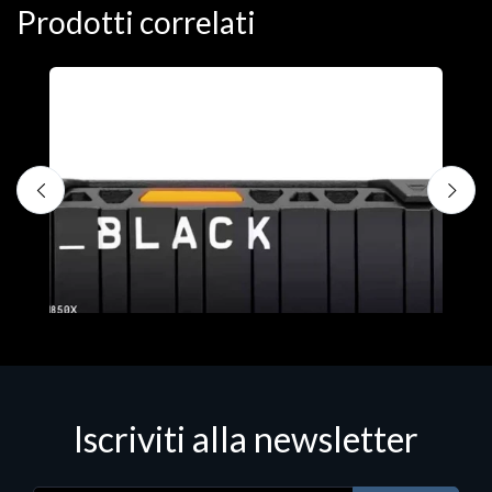
Prodotti correlati
D
C
€
Iscriviti alla newsletter
Hard Disk - SSD