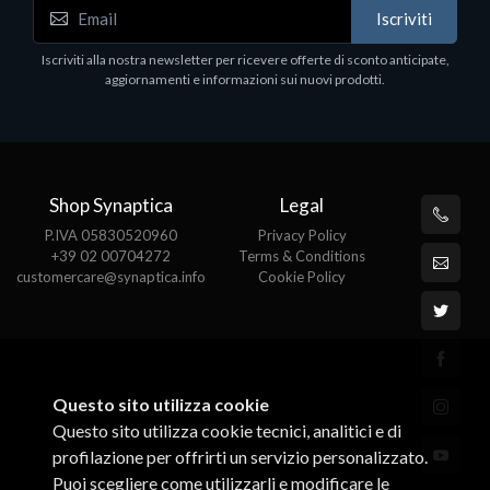
WD_BLACK SN850X NVMe SSD
Iscriviti
80
WDBB9H0020BNC - SSD - 2 TB - interno - M.2
2280 - PCIe 4.0 (NVMe) - dissipatore integrato -
Iscriviti alla nostra newsletter per ricevere offerte di sconto anticipate,
nero
aggiornamenti e informazioni sui nuovi prodotti.
€789.40
Shop Synaptica
Legal
P.IVA 05830520960
Privacy Policy
+39 02 00704272
Terms & Conditions
customercare@synaptica.info
Cookie Policy
Questo sito utilizza cookie
Questo sito utilizza cookie tecnici, analitici e di
profilazione per offrirti un servizio personalizzato.
Puoi scegliere come utilizzarli e modificare le