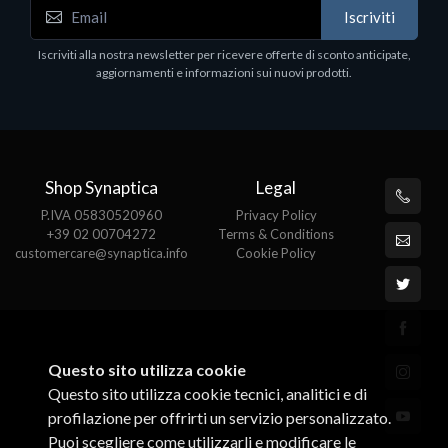
WD_BLACK SN850X NVMe SSD
Iscriviti
80
WDBB9H0020BNC - SSD - 2 TB - interno - M.2
2280 - PCIe 4.0 (NVMe) - dissipatore integrato -
Iscriviti alla nostra newsletter per ricevere offerte di sconto anticipate,
nero
aggiornamenti e informazioni sui nuovi prodotti.
€789.40
Shop Synaptica
Legal
P.IVA 05830520960
Privacy Policy
+39 02 00704272
Terms & Conditions
customercare@synaptica.info
Cookie Policy
Questo sito utilizza cookie
Questo sito utilizza cookie tecnici, analitici e di
profilazione per offrirti un servizio personalizzato.
Puoi scegliere come utilizzarli e modificare le