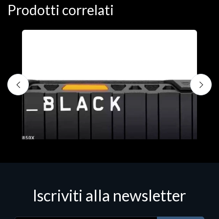
Prodotti correlati
D
C
€
Iscriviti alla newsletter
Hard Disk - SSD