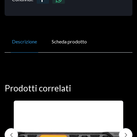
Descrizione
Scheda prodotto
Prodotti correlati
D
C
€