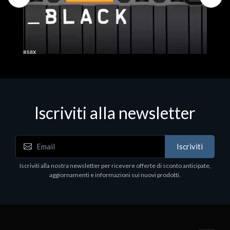
Iscriviti alla newsletter
Hard Disk - SSD
WD_BLACK SN850X NVMe SSD
Iscriviti
80
WDBB9H0020BNC - SSD - 2 TB - interno - M.2
2280 - PCIe 4.0 (NVMe) - dissipatore integrato -
Iscriviti alla nostra newsletter per ricevere offerte di sconto anticipate,
nero
aggiornamenti e informazioni sui nuovi prodotti.
€789.40