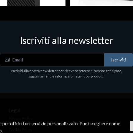
 & Workstations
Dispositivi di rete - LAN - WiFi - 4G
ell Pro Max Tower T2 CTO
Media conv. 1000BASE-SX/LX
Iscriviti alla newsletter
€21.35
.00
Iscriviti
Iscriviti alla nostra newsletter per ricevere offerte di sconto anticipate,
aggiornamenti e informazioni sui nuovi prodotti.
Legal
Privacy Policy
ne per offrirti un servizio personalizzato. Puoi scegliere come
Terms & Conditions
Cookie Policy
o.