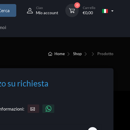
0
Ciao
Carrello
Cerca
Mio account
€
0,00
noi
Home
Shop
Prodotto
o su richiesta
informazioni: