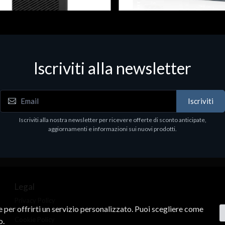
 & Workstations
Dispositivi di rete - LAN - WiFi - 4G
ell Pro Max Tower T2 CTO
Media conv. 1000BASE-SX/LX
Iscriviti alla newsletter
€21.35
.00
Iscriviti
Iscriviti alla nostra newsletter per ricevere offerte di sconto anticipate,
aggiornamenti e informazioni sui nuovi prodotti.
Legal
Privacy Policy
ne per offrirti un servizio personalizzato. Puoi scegliere come
Terms & Conditions
Cookie Policy
o.