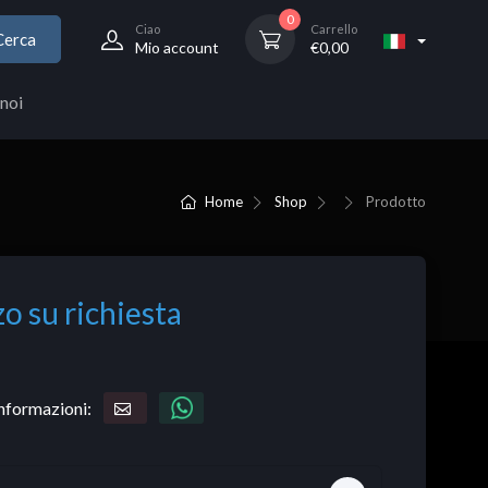
0
Ciao
Carrello
Cerca
Mio account
€
0,00
noi
Home
Shop
Prodotto
o su richiesta
informazioni: