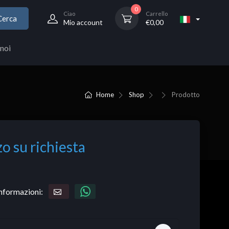
0
Ciao
Carrello
Cerca
Mio account
€
0,00
noi
Home
Shop
Prodotto
o su richiesta
informazioni: