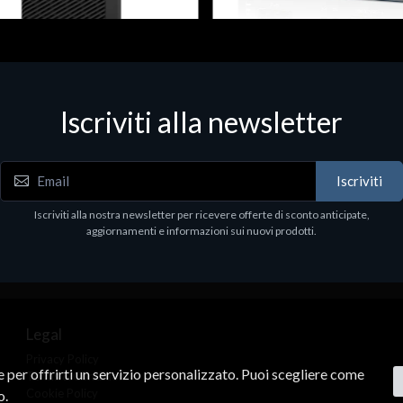
 & Workstations
Dispositivi di rete - LAN - WiFi - 4G
ell Pro Max Tower T2 CTO
Media conv. 1000BASE-SX/LX
Iscriviti alla newsletter
€21.35
.00
Iscriviti
Iscriviti alla nostra newsletter per ricevere offerte di sconto anticipate,
aggiornamenti e informazioni sui nuovi prodotti.
Legal
Privacy Policy
ne per offrirti un servizio personalizzato. Puoi scegliere come
Terms & Conditions
Cookie Policy
o.