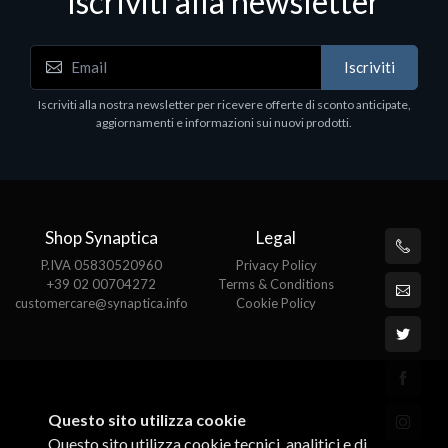
Iscriviti alla newsletter
Notebook - Portatili
N
Iscriviti
LV Rz5-7520U 16GB 512 W11H 15
D
1
Iscriviti alla nostra newsletter per ricevere offerte di sconto anticipate,
€413.17
P
aggiornamenti e informazioni sui nuovi prodotti.
€
Shop Synaptica
Legal
P.IVA 05830520960
Privacy Policy
+39 02 00704272
Terms & Conditions
customercare@synaptica.info
Cookie Policy
Questo sito utilizza cookie
Questo sito utilizza cookie tecnici, analitici e di