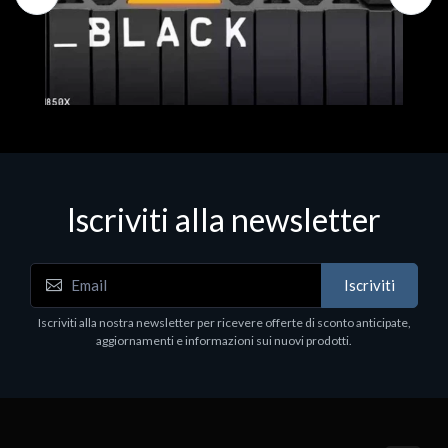
Iscriviti alla newsletter
Hard Disk - SSD
WD_BLACK SN850X NVMe SSD
Iscriviti
80
WDBB9H0020BNC - SSD - 2 TB - interno - M.2
2280 - PCIe 4.0 (NVMe) - dissipatore integrato -
Iscriviti alla nostra newsletter per ricevere offerte di sconto anticipate,
nero
aggiornamenti e informazioni sui nuovi prodotti.
€789.40