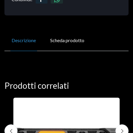
Descrizione
Scheda prodotto
Prodotti correlati
D
C
€