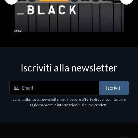
Iscriviti alla newsletter
Hard Disk - SSD
WD_BLACK SN850X NVMe SSD
Iscriviti
80
WDBB9H0020BNC - SSD - 2 TB - interno - M.2
2280 - PCIe 4.0 (NVMe) - dissipatore integrato -
Iscriviti alla nostra newsletter per ricevere offerte di sconto anticipate,
nero
aggiornamenti e informazioni sui nuovi prodotti.
€789.40