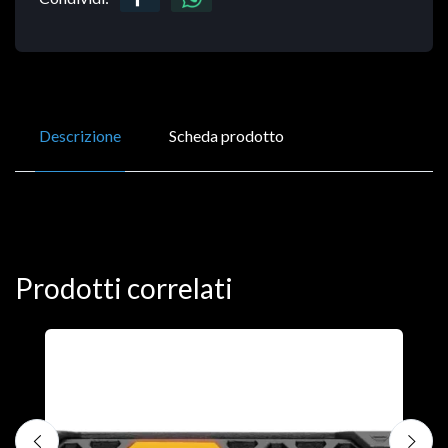
Descrizione
Scheda prodotto
Prodotti correlati
D
C
€