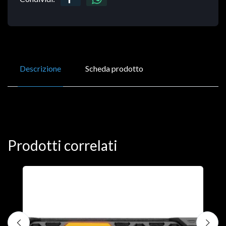
Descrizione
Scheda prodotto
Prodotti correlati
D
C
€