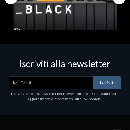
Iscriviti alla newsletter
Hard Disk - SSD
WD_BLACK SN850X NVMe SSD
Iscriviti
80
WDBB9H0020BNC - SSD - 2 TB - interno - M.2
2280 - PCIe 4.0 (NVMe) - dissipatore integrato -
Iscriviti alla nostra newsletter per ricevere offerte di sconto anticipate,
nero
aggiornamenti e informazioni sui nuovi prodotti.
€789.40