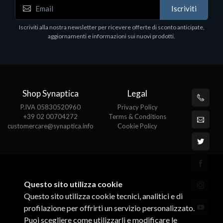
WD_BLACK SN850X NVMe SSD
Iscriviti
80
WDBB9H0020BNC - SSD - 2 TB - interno - M.2
2280 - PCIe 4.0 (NVMe) - dissipatore integrato -
Iscriviti alla nostra newsletter per ricevere offerte di sconto anticipate,
nero
aggiornamenti e informazioni sui nuovi prodotti.
€789.40
Shop Synaptica
Legal
P.IVA 05830520960
Privacy Policy
+39 02 00704272
Terms & Conditions
customercare@synaptica.info
Cookie Policy
Questo sito utilizza cookie
Questo sito utilizza cookie tecnici, analitici e di
profilazione per offrirti un servizio personalizzato.
Puoi scegliere come utilizzarli e modificare le