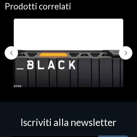
Prodotti correlati
D
C
€
Iscriviti alla newsletter
Hard Disk - SSD