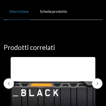
Descrizione
Scheda prodotto
Prodotti correlati
D
C
€