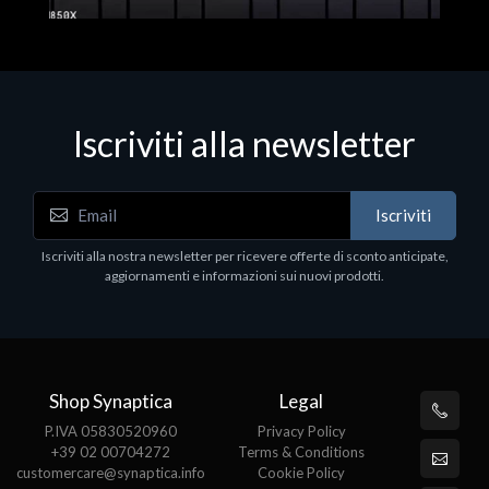
Iscriviti alla newsletter
Hard Disk - SSD
WD_BLACK SN850X NVMe SSD
Iscriviti
80
WDBB9H0020BNC - SSD - 2 TB - interno - M.2
2280 - PCIe 4.0 (NVMe) - dissipatore integrato -
Iscriviti alla nostra newsletter per ricevere offerte di sconto anticipate,
nero
aggiornamenti e informazioni sui nuovi prodotti.
€789.40
Shop Synaptica
Legal
P.IVA 05830520960
Privacy Policy
+39 02 00704272
Terms & Conditions
customercare@synaptica.info
Cookie Policy