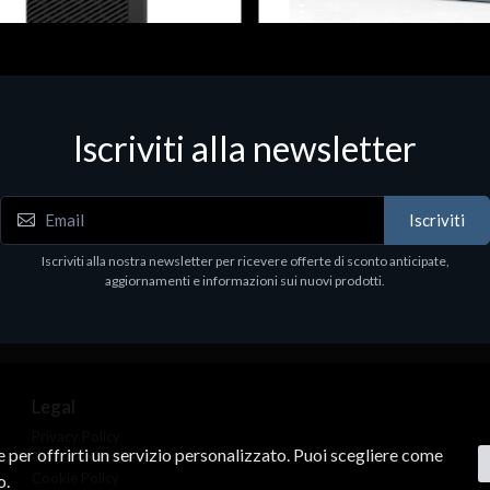
 & Workstations
Dispositivi di rete - LAN - WiFi - 4G
ell Pro Max Tower T2 CTO
Media conv. 1000BASE-SX/LX
Iscriviti alla newsletter
€21.35
.00
Iscriviti
Iscriviti alla nostra newsletter per ricevere offerte di sconto anticipate,
aggiornamenti e informazioni sui nuovi prodotti.
Legal
Privacy Policy
ne per offrirti un servizio personalizzato. Puoi scegliere come
Terms & Conditions
Cookie Policy
o.