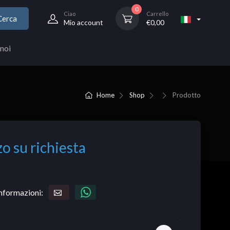
0
Ciao
Carrello
Cerca
Mio account
€
0,00
noi
Home
Shop
Prodotto
o su richiesta
informazioni: