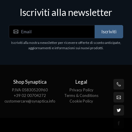
Iscriviti alla newsletter
Hard Disk - SSD
WD_BLACK SN850X NVMe SSD
Iscriviti
80
WDBB9H0020BNC - SSD - 2 TB - interno - M.2
2280 - PCIe 4.0 (NVMe) - dissipatore integrato -
Iscriviti alla nostra newsletter per ricevere offerte di sconto anticipate,
nero
aggiornamenti e informazioni sui nuovi prodotti.
€789.40
Shop Synaptica
Legal
P.IVA 05830520960
Privacy Policy
+39 02 00704272
Terms & Conditions
customercare@synaptica.info
Cookie Policy