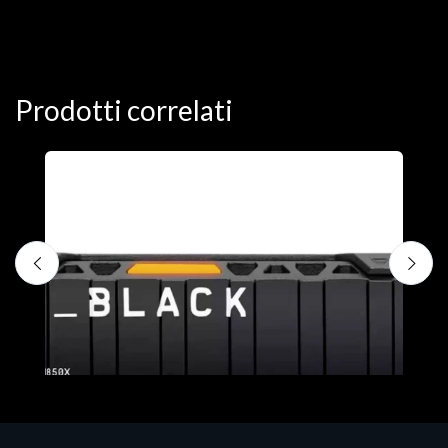
Prodotti correlati
D
C
€