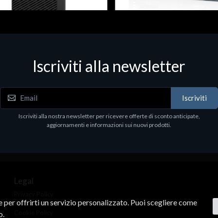
 & Workstations
Dispositivi di rete - LAN - WiFi - 4G
ell Pro Max Tower T2 CTO
Media conv. 1000BASE-SX/LX
Iscriviti alla newsletter
€21.35
.00
Iscriviti
Iscriviti alla nostra newsletter per ricevere offerte di sconto anticipate,
aggiornamenti e informazioni sui nuovi prodotti.
Legal
Privacy Policy
ne per offrirti un servizio personalizzato. Puoi scegliere come
Terms & Conditions
Cookie Policy
o.