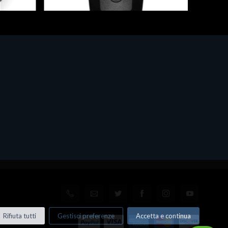
Fiscalizzatori
/LH
Newland lettore bar-code e QR-code
Modello: NL BS80 2D CMOS BT
SCANNER 370 DEC
€292.80
Rifiuta tutti
Gestisci preferenze
Accetta e continua