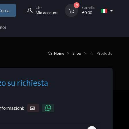
0
Ciao
Carrello
Cerca
Mio account
€
0,00
noi
Home
Shop
Prodotto
o su richiesta
informazioni: