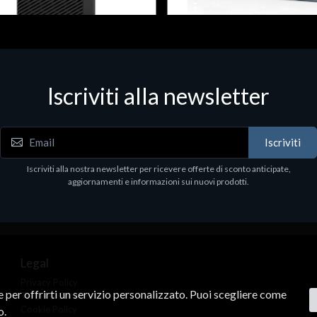
 & Workstations
Dispositivi di rete - LAN - WiFi - 4G
ell Pro Max Tower T2 CTO
Media conv. 1000BASE-SX/LX
Iscriviti alla newsletter
€21.35
.00
Iscriviti
Iscriviti alla nostra newsletter per ricevere offerte di sconto anticipate,
aggiornamenti e informazioni sui nuovi prodotti.
Legal
Privacy Policy
ne per offrirti un servizio personalizzato. Puoi scegliere come
Terms & Conditions
Cookie Policy
o.