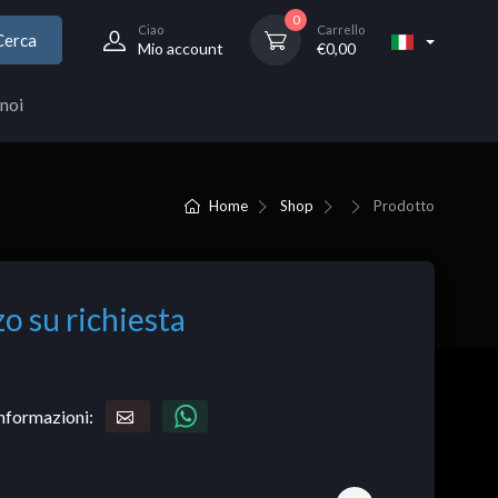
0
Ciao
Carrello
Cerca
Mio account
€
0,00
noi
Home
Shop
Prodotto
o su richiesta
informazioni: