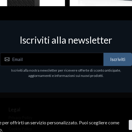
 & Workstations
Dispositivi di rete - LAN - WiFi - 4G
ell Pro Max Tower T2 CTO
Media conv. 1000BASE-SX/LX
Iscriviti alla newsletter
€21.35
.00
Iscriviti
Iscriviti alla nostra newsletter per ricevere offerte di sconto anticipate,
aggiornamenti e informazioni sui nuovi prodotti.
Legal
Privacy Policy
ne per offrirti un servizio personalizzato. Puoi scegliere come
Terms & Conditions
Cookie Policy
o.