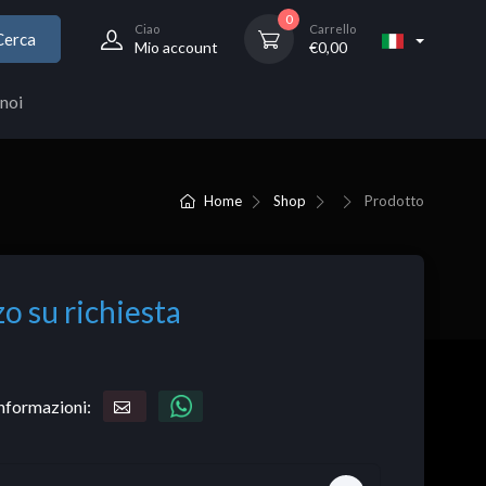
0
Ciao
Carrello
Cerca
Mio account
€
0,00
noi
Home
Shop
Prodotto
o su richiesta
informazioni: