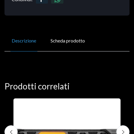
Descrizione
Scheda prodotto
Prodotti correlati
D
C
€