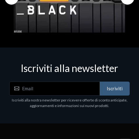
Iscriviti alla newsletter
Hard Disk - SSD
WD_BLACK SN850X NVMe SSD
Iscriviti
80
WDBB9H0020BNC - SSD - 2 TB - interno - M.2
2280 - PCIe 4.0 (NVMe) - dissipatore integrato -
Iscriviti alla nostra newsletter per ricevere offerte di sconto anticipate,
nero
aggiornamenti e informazioni sui nuovi prodotti.
€789.40