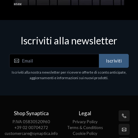
Iscriviti alla newsletter
Hard Disk - SSD
WD_BLACK SN850X NVMe SSD
Iscriviti
80
WDBB9H0020BNC - SSD - 2 TB - interno - M.2
2280 - PCIe 4.0 (NVMe) - dissipatore integrato -
Iscriviti alla nostra newsletter per ricevere offerte di sconto anticipate,
nero
aggiornamenti e informazioni sui nuovi prodotti.
€789.40
Shop Synaptica
Legal
P.IVA 05830520960
Privacy Policy
+39 02 00704272
Terms & Conditions
customercare@synaptica.info
Cookie Policy