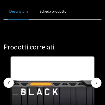
Descrizione
Scheda prodotto
Prodotti correlati
D
C
€