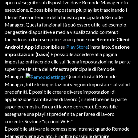
aperto/eseguito
sul
dispositivo
dove
Remode
Manager
è
in
esecuzione
.
È
possibile
impostare
più
playlist
trascinando
i
file
nell'area
inferiore
della
finestra
principale
di
Remode
Manager
.
Questa
funzionalità
può
essere
utile
,
ad
esempio
,
per
gestire
diapositive
e
media
visualizzando
contenuti
facendo
uso
di
un
semplice
smartphone
con
Remode
Client
Android
App
(disponibile su
Play Store
) installato.
Sezione
impostazioni (base)
È
possibile
accedere
alla
pagina
impostazioni
facendo
clic
sull'icona
impostazioni
nella
parte
superiore
sinistra
della
finestra
principale
di
Remode
Manager
.
Quando
installi
Remode
Manager
,
tutte
le impostazioni
vengono
impostate
sui valori
predefiniti
.
È
possibile
creare diverse
impostazioni
di
applicazione
tramite
aree di lavoro
( il selettore
nella
parte
superiore
mostra
l'area di lavoro
corrente
).
È
possibile
assegnare
una
playlist
predefinita
per
l'area di lavoro
corrente
.
Sezione "opzioni WiFi" ---------------------
È
possibile
attivare
la
connessione
Intranet
quando
Remode
Manager
viene avviato
.
È
inoltre
possibile
definire