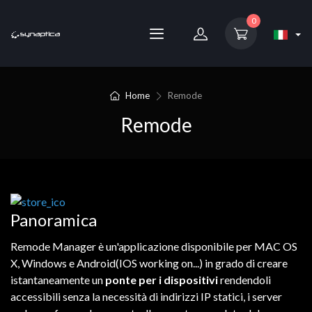
0
Home
Remode
Remode
Panoramica
Remode
Manager
è
un'applicazione
disponibile
per
MAC
OS
X,
Windows
e
Android
(IOS
working on
...)
in grado
di
creare
istantaneamente
un
ponte
per
i
dispositivi
rendendoli
accessibili
senza
la
necessità
di
indirizzi
IP
statici
,
i
server