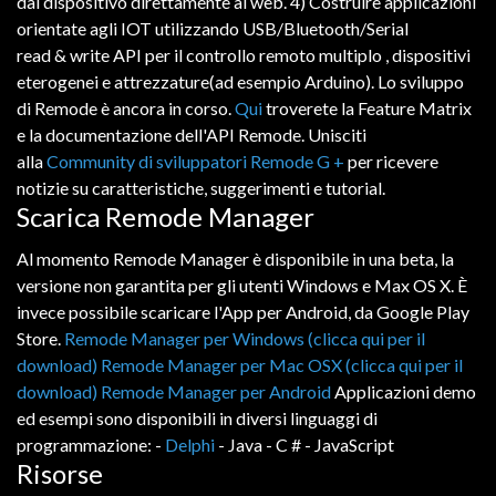
dal
dispositivo
direttamente
al
web
. 4) C
ostruire
applicazioni
orientate
agli
IOT
utilizzando
USB/Bluetooth/Serial
read
&
write
API
per
il
controllo
remoto
multiplo
,
dispositivi
eterogenei
e
attrezzature
(ad esempio
Arduino)
. Lo sviluppo
di Remode è ancora in corso.
Qui
troverete
la
Feature
Matrix
e
la
documentazione
dell'API
Remode
. Unisciti
alla
Community di sviluppatori Remode G +
per
ricevere
notizie
su
caratteristiche
,
suggerimenti
e
tutorial
.
Scarica Remode Manager
Al momento
Remode
Manager
è
disponibile
in
una
beta
,
la
versione
non garantita
per
gli utenti
Windows
e
Max
OS
X
.
È
invece
possibile
scaricare
l'App
per
Android,
da
Google
Play
Store
.
Remode Manager per Windows (clicca qui per il
download)
Remode Manager per Mac OSX (clicca qui per il
download)
Remode Manager per Android
Applicazioni
demo
ed
esempi
sono
disponibili
in
diversi
linguaggi
di
programmazione
: -
Delphi
- Java - C # - JavaScript
Risorse