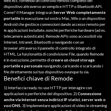
web
ecc.
fornendo
un
controllo
remoto
completo
del
dispositivo
attraverso
un
semplice
HTTP
o
Bluetooth
API
.
Come?
Il
Manager
integra
un
Server
Web
completamente
portatile
in esecuzione
sul
vostro
Mac
,
Win
o
un
dispositivo
Android
che
gestisce
connessioni
dando
accesso
remoto
per
le applicazioni
installate
,
nonché
periferiche
hardware
(ad es.
telecamere
autenticate
). Remode APIs
sono
accessibili
via
Internet
,
Intranet
,
Bluetooth
o
navigando
con
un
browser
attraverso
il
pannello
di
controllo
integrato
di
HTML
.
La
funzionalità
di
condivisione
File
,
quando
Remode
è
in esecuzione
,
permette
di
creare
un
cloud storage
portatile e
personale
navigando
,
caricando
e
scaricando
i
file
direttamente
sul
tuo
dispositivo
ovunque
tu
sia
.
Benefici chiave di Remode
1) I
nterfaccia
ready-to-use
HTTP
per
interagire
con
applicazioni
e
periferiche
del dispositivo.
2)
C
onnessione
anche
via
Internet
senza
indirizzi
IP
statici
,
server
web
o
voci
DNS.
3)
I
mplementare
applicazioni
di
video in streaming