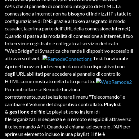
APIs
che al
pannello
di
controllo
integrato
di
HTML
.
La
connessione
a
Internet
non
ha
bisogno
di
indirizzi
IP
statici
o
configurazione
di
DNS
grazie
al
token
assegnato
in modo
casuale
( la prima
parte
dell'URL
della
connessione
Internet
).
Quando
si
passa
alla
modalità
di
connessione a
Internet
,
il tuo
token
viene
registrato
e
collegato
al
servizio dedicato
"WebBridge" di
Synaptica
che rende
il
dispositivo
accessibili
attraverso
il
web
.
Test funzionale
Apri
nel
browser
(ad esempio
da
un altro
dispositivo)
uno
degli
URL
abilitati
per
accedere
al
pannello
di
controllo
HTML
come
mostrato
nella
foto
qui sotto
.
Per
controllare
se Remode
funziona
correttamente,
puoi
selezionare
il
menu
"Telecomando"
e
cambiare
il
Volume
del
dispositivo
controllato
.
Playlist
& gestione dei file
Le playlist
sono
insiemi
di
file
organizzati
in
sequenza
e
in remoto
eseguibili
attraverso
il
telecomando
API
.
Quando
si
chiama
,
ad
esempio
,
l'API
per
aprire
un
elemento
incluso
in
una
playlist
,
il
file
è