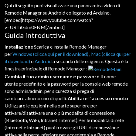
Qui di
seguito
puoi visualizzare
una
panoramica
video
di
Remode
Manager
su
Android
collegato
ad
Arduino
.
[embed]https://www.youtube.com/watch?
v=URTiGdm0FNM[/embed]
Guida introduttiva
Installazione
Scarica e installa Remode Manager
per
Windows (clicca qui per il download)
,
Mac (clicca qui per
il download)
o
Android
a seconda
delle
esigenze
.
Questa è la
finestra principale di Remode Manager :
Cambia il tuo admin username e password
Il nome
utente
predefinito
e
la
password
per
la
console
web
r
emode
sono
admin/admin,
per
sicurezza
si prega
di
cambiare
almeno
uno
di
quelli
.
Abilitare l' accesso remoto
Utilizzare
le
opzioni
nella
parte
superiore
per
attivare/disattivare
una
o
più
modalità
di
connessione
(Bluetooth,
WiFi
,
Intranet,
Internet).
Per
le
modalità
di
rete
(Internet
e
Intranet)
puoi trovare
gli
URL
di
connessione
attiva
nella
parte
inferiore
per
accedere
sia
a
Remode