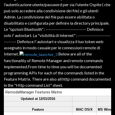
l'autenticazione
utente/password
per
sia
l'utente Ospite
( che
può
solo
accedere alla
condivisione dei
file
)
e
gli utenti
Admin
.
La
condivisione
dei f
ile
può
essere
abilitata
o
disabilitato
e
configurata per
definire
la
directory
principale.
Le "opzioni Bluetooth" : -------------------------- Definisce
solo l' autostart. La "visibilità di Internet" : ---------------------
--------
Definisce l'
autostart
e
visualizza
il tuo
token
web
assegnato
in modo casuale
per
le connessioni
remote
di
Internet
.
Below are all of the
functionality of Remote Manager and remote commands
implemented.From time to time you will be documented
programming APIs for each of the commands listed in the
Feature Matrix. There are also all http command documented
in the "Http command List" sheet.