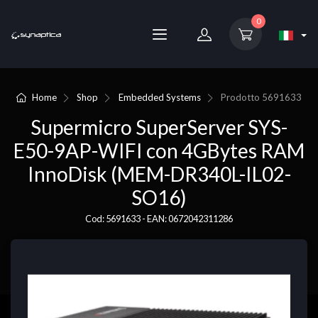
0
Home
Shop
Embedded Systems
Prodotto
5691633
Supermicro SuperServer SYS-
E50-9AP-WIFI con 4GBytes RAM
InnoDisk (MEM-DR340L-IL02-
SO16)
Cod: 5691633 - EAN: 0672042311286