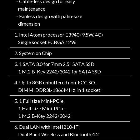
- Cable-less design for easy
maintenance
- Fanless design with palm-size
dimension
1. Intel Atom processor E3940 (9.5W, 4C)
Single socket FCBGA 1296
2. System on Chip
3. 1 SATA 3.0 for 7mm 2.5" SATA SSD,
1 M.2 B-Key 2242/3042 for SATA SSD
4. Up to 8GB unbuffered non-ECC SO-
DIMM, DDR3L-1866MHz, in 1 socket
5. 1 Full size Mini-PCIe,
1 Half size Mini-PCIe,
1 M.2 B-Key 2242/3042
6. Dual LAN with Intel I210-IT;
Dual Band Wireless and Bluetooth 4.2