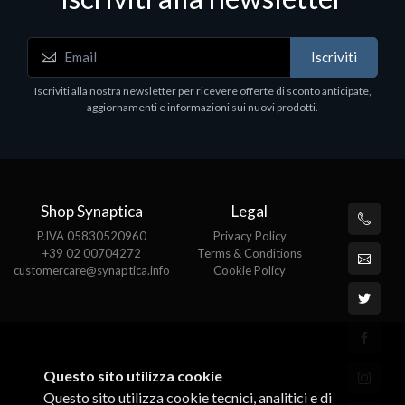
Iscriviti
Embedded Systems
Iscriviti alla nostra newsletter per ricevere offerte di sconto anticipate,
Supermicro Super Server SYS-E50-9AP-WIFI
aggiornamenti e informazioni sui nuovi prodotti.
€545.18
Shop Synaptica
Legal
P.IVA 05830520960
Privacy Policy
+39 02 00704272
Terms & Conditions
customercare@synaptica.info
Cookie Policy
Questo sito utilizza cookie
Questo sito utilizza cookie tecnici, analitici e di