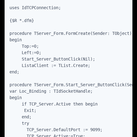
uses IdTCPConnection;

{$R *.dfm}

procedure TServer_Form.FormCreate(Sender: TObject);

begin

     Top:=0;

     Left:=0;

     Start_Server_ButtonClick(Nil);

     ListaClient := TList.Create;

end;

procedure TServer_Form.Start_Server_ButtonClick(Send
var Loc_Binding : TIdSocketHandle;

begin

     if TCP_Server.Active then begin

      Exit;

     end;

     try

       TCP_Server.DefaultPort := 9099;

       TCP_Server.Active:=True; 
