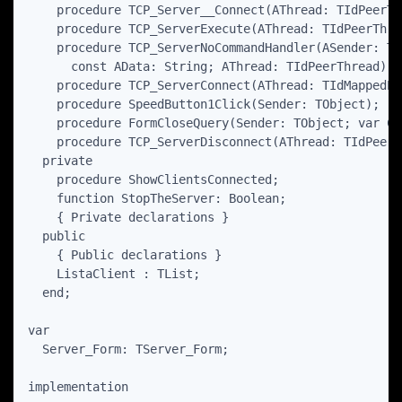
    procedure TCP_Server__Connect(AThread: TIdPeerThr
    procedure TCP_ServerExecute(AThread: TIdPeerThrea
    procedure TCP_ServerNoCommandHandler(ASender: TI
      const AData: String; AThread: TIdPeerThread);

    procedure TCP_ServerConnect(AThread: TIdMappedPo
    procedure SpeedButton1Click(Sender: TObject);

    procedure FormCloseQuery(Sender: TObject; var Ca
    procedure TCP_ServerDisconnect(AThread: TIdPeerTh
  private

    procedure ShowClientsConnected;

    function StopTheServer: Boolean;

    { Private declarations }

  public

    { Public declarations }

    ListaClient : TList;

  end;

var

  Server_Form: TServer_Form;

implementation
