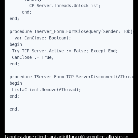
       TCP_Server.Threads.UnlockList;

     end;

end;

procedure TServer_Form.FormCloseQuery(Sender: TObject
  var CanClose: Boolean);

begin

 Try TCP_Server.Active := False; Except End;

 CanClose := True;

end;

procedure TServer_Form.TCP_ServerDisconnect(AThread:
begin

 ListaClient.Remove(AThread);

end;

end.

L’applicazione client sarà adirittura più semplice, allo stesso