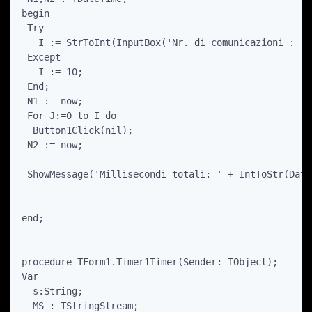
begin

 Try

   I := StrToInt(InputBox('Nr. di comunicazioni : ',
 Except

   I := 10;

 End;

 N1 := now;

 For J:=0 to I do

  Button1Click(nil);

 N2 := now;

 ShowMessage('Millisecondi totali: ' + IntToStr(Date
end;

procedure TForm1.Timer1Timer(Sender: TObject);

Var

  s:String;

  MS : TStringStream;
