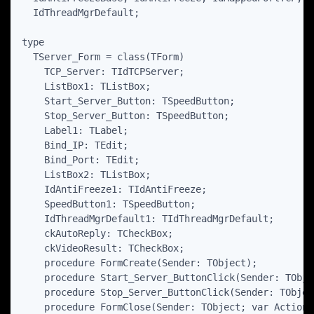
  IdThreadMgrDefault;

type

  TServer_Form = class(TForm)

    TCP_Server: TIdTCPServer;

    ListBox1: TListBox;

    Start_Server_Button: TSpeedButton;

    Stop_Server_Button: TSpeedButton;

    Label1: TLabel;

    Bind_IP: TEdit;

    Bind_Port: TEdit;

    ListBox2: TListBox;

    IdAntiFreeze1: TIdAntiFreeze;

    SpeedButton1: TSpeedButton;

    IdThreadMgrDefault1: TIdThreadMgrDefault;

    ckAutoReply: TCheckBox;

    ckVideoResult: TCheckBox;

    procedure FormCreate(Sender: TObject);

    procedure Start_Server_ButtonClick(Sender: TObjec
    procedure Stop_Server_ButtonClick(Sender: TObject
    procedure FormClose(Sender: TObject; var Action: