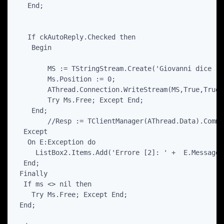
   End;

   If ckAutoReply.Checked then

    Begin

        MS := TStringStream.Create('Giovanni dice : 
        Ms.Position := 0;

        AThread.Connection.WriteStream(MS,True,True);
        Try Ms.Free; Except End;

    End;

        //Resp := TClientManager(AThread.Data).Comma
  Except

   On E:Exception do

     ListBox2.Items.Add('Errore [2]: ' +  E.Message);
  End;

 Finally

  If ms <> nil then

    Try Ms.Free; Except End;

 End;
