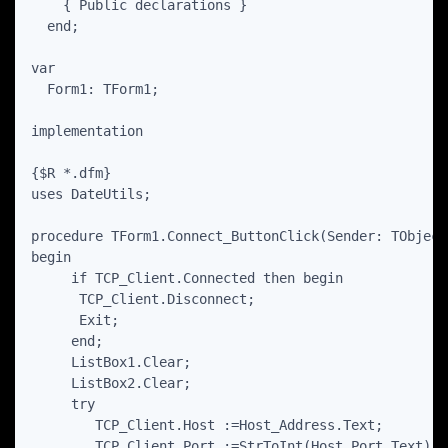
    { Public declarations }

  end;

var

  Form1: TForm1;

implementation

{$R *.dfm}

uses DateUtils;

procedure TForm1.Connect_ButtonClick(Sender: TObject)
begin

     if TCP_Client.Connected then begin

      TCP_Client.Disconnect;

      Exit;

     end;

     ListBox1.Clear;

     ListBox2.Clear;

     try

        TCP_Client.Host :=Host_Address.Text;

        TCP_Client.Port :=StrToInt(Host_Port.Text);
