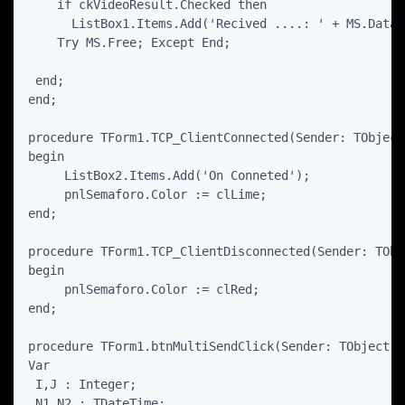
    if ckVideoResult.Checked then

      ListBox1.Items.Add('Recived ....: ' + MS.DataSt
    Try MS.Free; Except End;

 end;

end;

procedure TForm1.TCP_ClientConnected(Sender: TObject)
begin

     ListBox2.Items.Add('On Conneted');

     pnlSemaforo.Color := clLime;

end;

procedure TForm1.TCP_ClientDisconnected(Sender: TObje
begin

     pnlSemaforo.Color := clRed;

end;

procedure TForm1.btnMultiSendClick(Sender: TObject);

Var

 I,J : Integer;

 N1,N2 : TDateTime;
