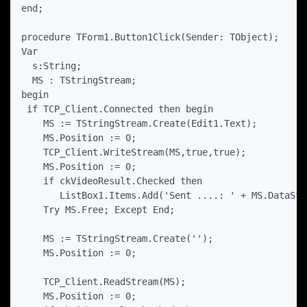
end;

procedure TForm1.Button1Click(Sender: TObject);

Var

  s:String;

  MS : TStringStream;

begin

 if TCP_Client.Connected then begin

    MS := TStringStream.Create(Edit1.Text);

    MS.Position := 0;

    TCP_Client.WriteStream(MS,true,true);

    MS.Position := 0;

    if ckVideoResult.Checked then

       ListBox1.Items.Add('Sent ....: ' + MS.DataStri
    Try MS.Free; Except End;

    MS := TStringStream.Create('');

    MS.Position := 0;

    TCP_Client.ReadStream(MS);

    MS.Position := 0;
