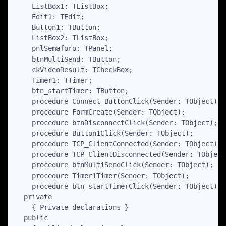
    ListBox1: TListBox;

    Edit1: TEdit;

    Button1: TButton;

    ListBox2: TListBox;

    pnlSemaforo: TPanel;

    btnMultiSend: TButton;

    ckVideoResult: TCheckBox;

    Timer1: TTimer;

    btn_startTimer: TButton;

    procedure Connect_ButtonClick(Sender: TObject);

    procedure FormCreate(Sender: TObject);

    procedure btnDisconnectClick(Sender: TObject);

    procedure Button1Click(Sender: TObject);

    procedure TCP_ClientConnected(Sender: TObject);

    procedure TCP_ClientDisconnected(Sender: TObject)
    procedure btnMultiSendClick(Sender: TObject);

    procedure Timer1Timer(Sender: TObject);

    procedure btn_startTimerClick(Sender: TObject);

  private

    { Private declarations }

  public
