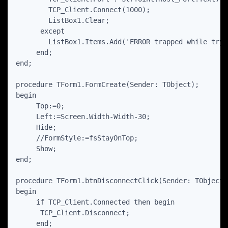
        TCP_Client.Connect(1000);

        ListBox1.Clear;

      except

        ListBox1.Items.Add('ERROR trapped while tryi
     end;

end;

procedure TForm1.FormCreate(Sender: TObject);

begin

     Top:=0;

     Left:=Screen.Width-Width-30;

     Hide;

     //FormStyle:=fsStayOnTop;

     Show;

end;

procedure TForm1.btnDisconnectClick(Sender: TObject);
begin

     if TCP_Client.Connected then begin

      TCP_Client.Disconnect;

     end;
