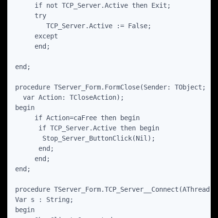
     if not TCP_Server.Active then Exit;

     try

        TCP_Server.Active := False; 

     except 

     end;

end;

procedure TServer_Form.FormClose(Sender: TObject;

  var Action: TCloseAction);

begin

     if Action=caFree then begin

      if TCP_Server.Active then begin

       Stop_Server_ButtonClick(Nil);

      end;

     end;

end;

procedure TServer_Form.TCP_Server__Connect(AThread: 
Var s : String;

begin
