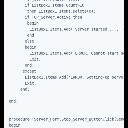
       if ListBox1.Items.Count>10

        then ListBox1.Items.Delete(0);

       if TCP_Server.Active then 

        begin

         ListBox1.Items.Add('Server started .... '+T
        end 

       else

       begin

         ListBox1.Items.Add('ERROR. Cannot start ser
         Exit;

       end;

      except

       ListBox1.Items.Add('ERROR. Setting-up server 
       Exit;

     end;

end;

procedure TServer_Form.Stop_Server_ButtonClick(Sende
begin
