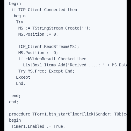
begin

 if TCP_Client.Connected then

  begin

   Try

    MS := TStringStream.Create('');

    MS.Position := 0;

    TCP_Client.ReadStream(MS);

    MS.Position := 0;

    if ckVideoResult.Checked then

      ListBox1.Items.Add('Recived ....: ' + MS.DataSt
    Try MS.Free; Except End;

   Except

   End;

 end;

end;

procedure TForm1.btn_startTimerClick(Sender: TObject)
begin

 Timer1.Enabled := True;
