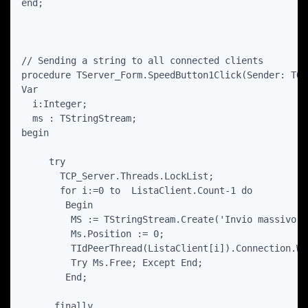
end;

// Sending a string to all connected clients

procedure TServer_Form.SpeedButton1Click(Sender: TObj
Var

  i:Integer;

  ms : TStringStream;

begin

     try

       TCP_Server.Threads.LockList;

       for i:=0 to  ListaClient.Count-1 do

        Begin

         MS := TStringStream.Create('Invio massivo da
         Ms.Position := 0;

         TIdPeerThread(ListaClient[i]).Connection.Wr
         Try Ms.Free; Except End;

        End;

      finally
