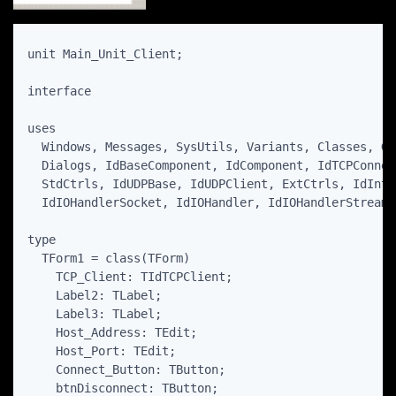
unit Main_Unit_Client;

interface

uses

  Windows, Messages, SysUtils, Variants, Classes, Gr
  Dialogs, IdBaseComponent, IdComponent, IdTCPConnec
  StdCtrls, IdUDPBase, IdUDPClient, ExtCtrls, IdInte
  IdIOHandlerSocket, IdIOHandler, IdIOHandlerStream;

type

  TForm1 = class(TForm)

    TCP_Client: TIdTCPClient;

    Label2: TLabel;

    Label3: TLabel;

    Host_Address: TEdit;

    Host_Port: TEdit;

    Connect_Button: TButton;

    btnDisconnect: TButton;
