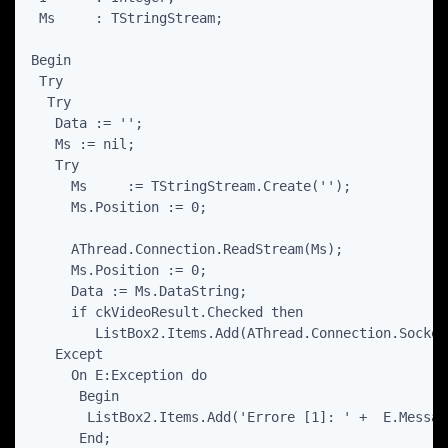
 Ms     : TStringStream;

Begin

 Try

  Try

   Data := '';

   Ms := nil;

   Try

     Ms     := TStringStream.Create('');

     Ms.Position := 0;

     AThread.Connection.ReadStream(Ms);

     Ms.Position := 0;

     Data := Ms.DataString;

     if ckVideoResult.Checked then

        ListBox2.Items.Add(AThread.Connection.Socket
   Except

     On E:Exception do

      Begin

       ListBox2.Items.Add('Errore [1]: ' +  E.Message
      End;
