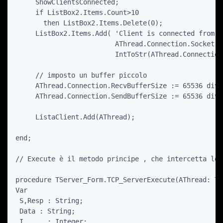
     ShowClientsConnected;

     if ListBox2.Items.Count>10 

       then ListBox2.Items.Delete(0);

     ListBox2.Items.Add( 'Client is connected from '+
                         AThread.Connection.Socket.B
                         IntToStr(AThread.Connection
     // imposto un buffer piccolo

     AThread.Connection.RecvBufferSize := 65536 div 4
     AThread.Connection.SendBufferSize := 65536 div 4
     ListaClient.Add(AThread);

end;

// Execute è il metodo principe , che intercetta le 
procedure TServer_Form.TCP_ServerExecute(AThread: TI
Var

 S,Resp : String;

 Data : String;

 I      : Integer;
