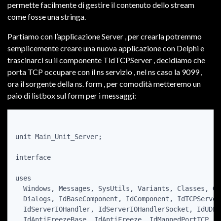
permette facilmente di gestire il contenuto dello stream
come fosse una stringa.
Partiamo con l’applicazione Server , per crearla potremmo
semplicemente creare una nuova applicazione con Delphi e
trascinarci su il componente TidTCPServer , decidiamo che
porta TCP occupare con il ns servizio , nel ns caso la 9099 ,
ora il sorgente della ns. form , per comodità metteremo un
paio di listbox sul form per i messaggi:
unit Main_Unit_Server;

interface

uses

  Windows, Messages, SysUtils, Variants, Classes, Gr
  Dialogs, IdBaseComponent, IdComponent, IdTCPServer
  IdServerIOHandler, IdServerIOHandlerSocket, IdUDPB
  IdAntiFreezeBase, IdAntiFreeze, IdMappedPortTCP, I