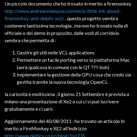
Un piccolo documento che ho trovato in merito a firemonkey
http://www.andreanolanusse.com/en/a-little-bit-about-
firemonkey-and-delphi-xe2/
, questo progetto sembra
contenere tantissima tecnologia , ma non ho trovato nulla di
ufficiale o dei demo in proposito, dalle vodi di corridoio
sembra che permetta di :
Gestire gli stili nelle VCL applications
Permettere un facile porting verso la piattaforma Mac
(avrà qualcosa in comune con le QT ??!! boh)
Implementare la gestione della GPU cosa che credo sia
gestita tramite la nuova tecnologia OpenCL
la curiosità è moltissima , il giorno 21 Settembre è prevista a
milano una presentazione di Xe2 a cui ci si può iscrivere
gratuitamente e ci sarò.
Aggiornamento del 40/08/2011 : ho trovato un articolo in
merito a FireMonkey e XE2 all’indirizzo
http://www.deltics.co.nz/blog/?p=735