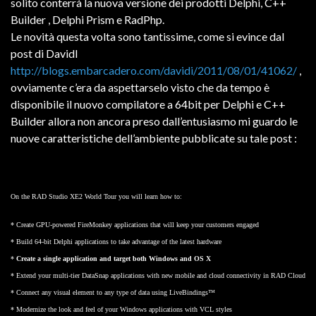
solito conterrà la nuova versione dei prodotti Delphi, C++
Builder , Delphi Prism e RadPhp.
Le novità questa volta sono tantissime, come si evince dal
post di DavidI
http://blogs.embarcadero.com/davidi/2011/08/01/41062/
,
ovviamente c’era da aspettarselo visto che da tempo è
disponibile il nuovo compilatore a 64bit per Delphi e C++
Builder allora non ancora preso dall’entusiasmo mi guardo le
nuove caratteristiche dell’ambiente pubblicate su tale post :
On the RAD Studio XE2 World Tour you will learn how to:
* Create GPU-powered FireMonkey applications that will keep your customers engaged
* Build 64-bit Delphi applications to take advantage of the latest hardware
*
Create a single application and target both Windows and OS X
* Extend your multi-tier DataSnap applications with new mobile and cloud connectivity in RAD Cloud
* Connect any visual element to any type of data using LiveBindings™
* Modernize the look and feel of your Windows applications with VCL styles