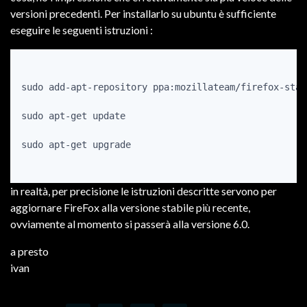
versioni precedenti. Per installarlo su ubuntu è sufficiente
eseguire le seguenti istruzioni :
sudo add-apt-repository ppa:mozillateam/firefox-stabl
sudo apt-get update

sudo apt-get upgrade

in realtà, per precisione le istruzioni descritte servono per
aggiornare FireFox alla versione stabile più recente,
ovviamente al momento si passerà alla versione 6.0.
a presto
ivan