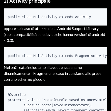
2) Activity principale
oppure nel caso di utilizzo della Android Support Library
(retrocompatibilità con device che hanno versioni di android
< 3.0):
Nel onCreate includiamo il layout e istanziamo
dinamicamente il Fragment nel caso in cui siamo alle prese
con uno schermo piccolo.
@Override

protected void onCreate(Bundle savedInstanceState) {

	super.onCreate(savedInstanceState);

	setContentView(R.layout.fragment_contatti);
