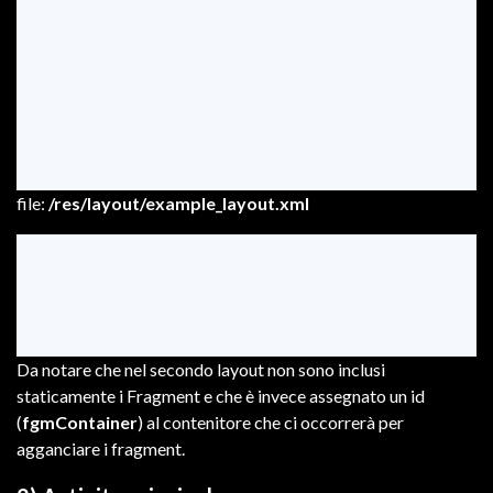
file:
/res/layout/example_layout.xml
Da notare che nel secondo layout non sono inclusi
staticamente i Fragment e che è invece assegnato un id
(
fgmContainer
) al contenitore che ci occorrerà per
agganciare i fragment.