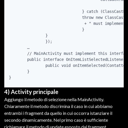
		        	} catch (ClassCastException e) {

		         	throw new ClassCastException(a.toString()

		                 + " must implement OnItemListSelectedListener");

		        	}

		}

		});

	…

	// MainActivity must implement this interface

	public interface OnItemListSelectedListener {

		public void onItemSelected(Contatto c);

	}

4) Activity principale
Aggiungo il metodo di selezione nella MainActivity.
Chiaramente il metodo discrimina il caso in cui abbiamo
entrambi i fragment da quello in cui occorra istanziare il
secondo dinamicamente. Nel primo caso è sufficiente
richiamare il metodo di update esposto dal fragment