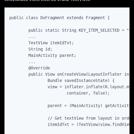
public class DxFragment extends Fragment {

	public static String KEY_ITEM_SELECTED = "selectedItemKey";

	...

	TextView itemIdTxt;

	String id;

	MainActivity parent;

	...

	@Override

	public View onCreateView(LayoutInflater inflater, ViewGroup container,

		Bundle savedInstanceState) {

		view = inflater.inflate(R.layout.my_detail_layout,

			container, false);

		parent = (MainActivity) getActivity(); 

		// Get textView from layout in order to show selected item's id

		itemIdTxt = (TextView)view.findViewById(R.id.itemIdTxt);
