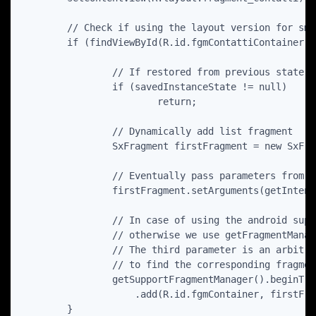
	// Check if using the layout version for small screen

	if (findViewById(R.id.fgmContattiContainer) != null) {

		// If restored from previous state do not add fragment

		if (savedInstanceState != null)

			return;

		// Dynamically add list fragment

            	SxFragment firstFragment = new SxFragment();

		// Eventually pass parameters from intent

            	firstFragment.setArguments(getIntent().getExtras());

		// In case of using the android support library we must use the getSupportFragmentManager() method,

		// otherwise we use getFragmentManager() method.

		// The third parameter is an arbitrary TAG assigned to Fragment. We need to do that for being able

		// to find the corresponding fragment afterwards

            	getSupportFragmentManager().beginTransaction()

                    .add(R.id.fgmContainer, firstFra
	}
