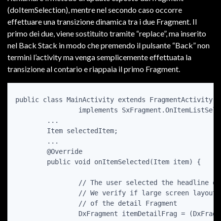
(doItemSelection), mentre nel secondo caso occorre
effettuare una transizione dinamica tra i due Fragment. Il
primo dei due, viene sostituito tramite “replace”, ma inserito
nel Back Stack in modo che premendo il pulsante “Back” non
termini l’activity ma venga semplicemente effettuata la
transizione al contario e riappaia il primo Fragment.
public class MainActivity extends FragmentActivity 

		implements SxFragment.OnItemListSelectedListener

	...

	Item selectedItem;

	...

	@Override

	public void onItemSelected(Item item) {

	       	// The user selected the headline of an article from the HeadlinesFragment

	       	// We verify if large screen layout is used or not by checking the presence

		// of the detail Fragment

	      	DxFragment itemDetailFrag = (DxFragment)
