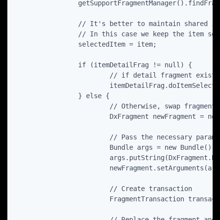
		getSupportFragmentManager().findFragmentById(R.id.fgmDetail);

		// It's better to maintain shared information in the MainActivity.

		// In this case we keep the item selected in the selectedItem class variable

        	selectedItem = item;

        	if (itemDetailFrag != null) {

			// if detail fragment exists we simple need to update it

		    	itemDetailFrag.doItemSelection(selectedItem.getId().toString());

        	} else {

	            	// Otherwise, swap fragments

        	    	DxFragment newFragment = new DxFragment();

	            	// Pass the necessary parameters (in this case the selectedItem)  	

	            	Bundle args = new Bundle();

	            	args.putString(DxFragment.KEY_ITEM_SELECTED, selectedItem.getId().toString());

	            	newFragment.setArguments(args);

			// Create transaction

	            	FragmentTransaction transaction = getSupportFragmentManager().beginTransaction();

        	    	// Replace the fragment and specify the transaction mode
