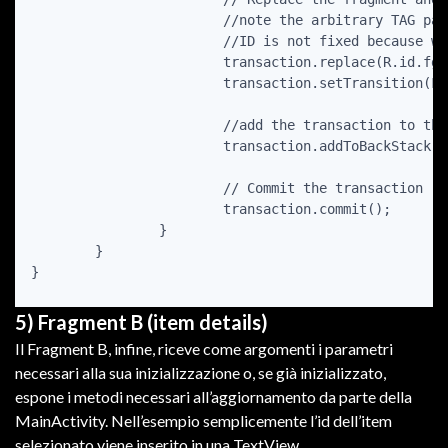
			//note the arbitrary TAG passed in order to find the fragment afterwards

			//ID is not fixed because we are creating the fragment at runtime

	            	transaction.replace(R.id.fgmContainer, newFragment, DxFragment.class.getName());

        	    	transaction.setTransition(FragmentTransaction.TRANSIT_FRAGMENT_FADE);

            		//add the transaction to the back stack so the user can navigate back

	        	transaction.addToBackStack(null);

	        	// Commit the transaction

	            	transaction.commit();

        	}

	}

5) Fragment B (item details)
Il Fragment B, infine, riceve come argomenti i parametri
necessari alla sua inizializzazione o, se già inizializzato,
espone i metodi necessari all’aggiornamento da parte della
MainActivity. Nell’esempio semplicemente l’id dell’item
selezionato viene inserito in una TextView.