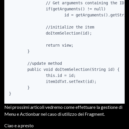
		// Get arguments containing the ID of selected item

		if(getArguments() != null)

			id = getArguments().getString(KEY_ITEM_SELECTED);

		//initialize the item

		doItemSelection(id);

		return view;

	}

	//update method

	public void doItemSelection(String id) {

		this.id = id;

		itemIdTxt.setText(id);

	}

Nei prossimi articoli vedremo come effettuare la gestione di
Menu e Actionbar nel caso di utilizzo dei Fragment.
Ciao e a presto