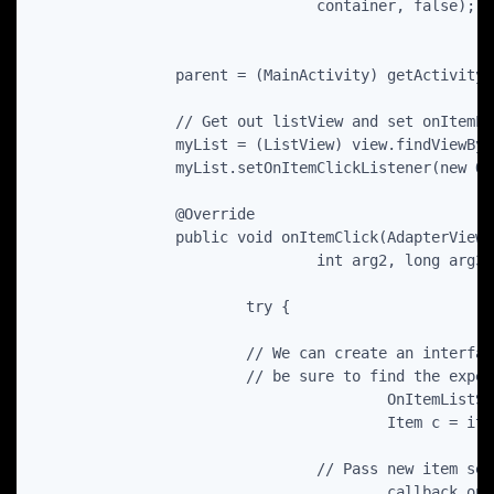
				container, false);

		parent = (MainActivity) getActivity();

		// Get out listView and set onItemListClick listener in order to update the detail Fragment B

		myList = (ListView) view.findViewById(R.id.myList);

		myList.setOnItemClickListener(new OnItemClickListener() {

		@Override

		public void onItemClick(AdapterView
 
				int arg2, long arg3) {

		        try {

			// We can create an interface for calling activities (MainActivity) in order to

			// be sure to find the expected update method

			        	OnItemListSelectedListener callback = (OnItemListSelectedListener)a;

			        	Item c = items.get(arg2);

				// Pass new item selected to MainActivity

			        	callback.onItemSelected(c);
