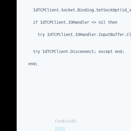
     IdTCPClient.Socket.Binding.SetSockOpt(id_
     if IdTCPClient.IOHandler <> nil then
       try IdTCPClient.IOHandler.InputBuffer.C
     try IdTCPClient.Disconnect; except end;
   end;
Condividi: