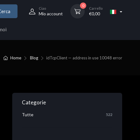
0
Ciao
Carrello
Cerca
Mio account
€
0,00
noi
Home
Blog
idTcpClient — address in use 10048 error
Categorie
Tutte
522