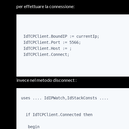
per effettuare la connessione:
 IdTCPClient.BoundIP := currentIp;

 IdTCPClient.Port := 5566;

 IdTCPClient.Host := 
;

 IdTCPClient.Connect;

invece nel metodo disconnect :
uses .... IdIPWatch,IdStackConsts ....
  if IdTCPClient.Connected then
   begin