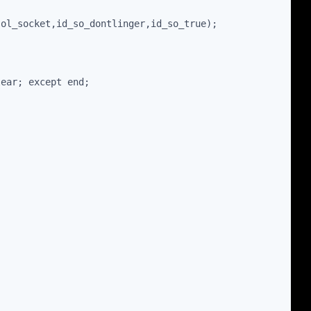
sol_socket,id_so_dontlinger,id_so_true);
lear; except end;