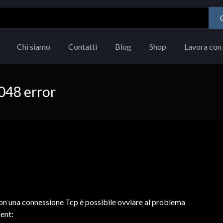
Chi siamo
Contatti
Blog
Shop
Lavora con 
048 error
on una connessione Tcp è possibile ovviare al problema
ent: