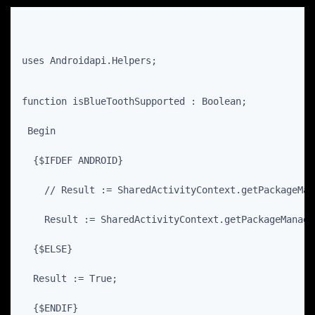
uses Androidapi.Helpers;
function isBlueToothSupported : Boolean;
 Begin
  {$IFDEF ANDROID}
    // Result := SharedActivityContext.getPackageMan
    Result := SharedActivityContext.getPackageManage
  {$ELSE}
  Result := True;
  {$ENDIF}