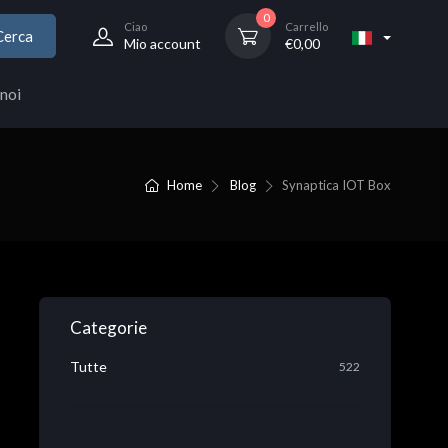
0
Ciao
Carrello
Cerca
Mio account
€
0,00
noi
Home
Blog
Synaptica IOT Box
Categorie
Tutte
522