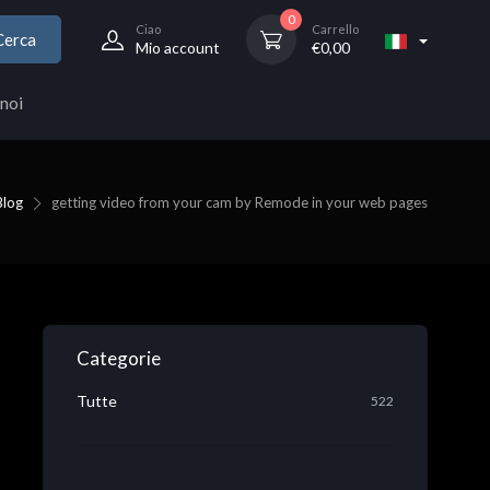
0
Ciao
Carrello
Cerca
Mio account
€
0,00
noi
Blog
getting video from your cam by Remode in your web pages
Categorie
Tutte
522