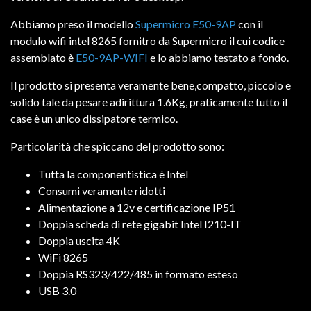
Abbiamo preso il modello
Supermicro
E50-9AP
con il
modulo wifi intel 8265 fornitro da Supermicro il cui codice
assemblato è
E50-9AP-WIFI
e lo abbiamo testato a fondo.
Il prodotto si presenta veramente bene,compatto, piccolo e
solido tale da pesare adirittura 1.6Kg, praticamente tutto il
case è un unico dissipatore termico.
Particolarità che spiccano del prodotto sono:
Tutta la componentistica è Intel
Consumi veramente ridotti
Alimentazione a 12v e certificazione IP51
Doppia scheda di rete gigabit Intel I210-IT
Doppia uscita 4K
WiFi 8265
Doppia RS323/422/485 in formato esteso
USB 3.0