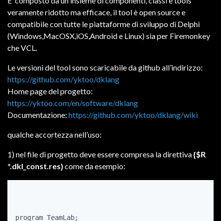
E’ composto da un insieme di componenti, classi e tools
veramente ridotto ma efficace, il tool è open source e
compatibile con tutte le piattaforme di sviluppo di Delphi
(Windows,MacOSX,iOS,Android e Linux) sia per Firemonkey
che VCL.
Le versioni del tool sono scaricabile da github all’indirizzo:
https://github.com/yktoo/dklang
Home page del progetto:
https://yktoo.com/en/software/dklang
Documentazione:
https://github.com/yktoo/dklang/wiki
qualche accortezza nell’uso:
1) nel file di progetto deve essere compresa la direttiva
{$R
*.dkl_const.res}
come da esempio:
program TeamLab;