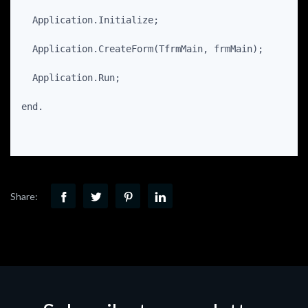
  Application.Initialize;
  Application.CreateForm(TfrmMain, frmMain);
  Application.Run;
end.
Share: