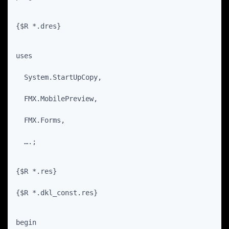
{$R *.dres}
uses
  System.StartUpCopy,
  FMX.MobilePreview,
  FMX.Forms,
  ….;
{$R *.res}
{$R *.dkl_const.res}
begin