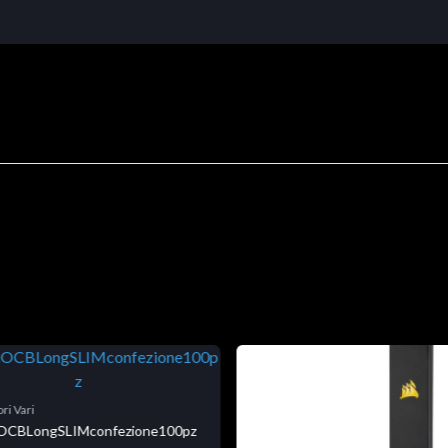
ri Vari
niOCBLongSLIMconfezione100pz