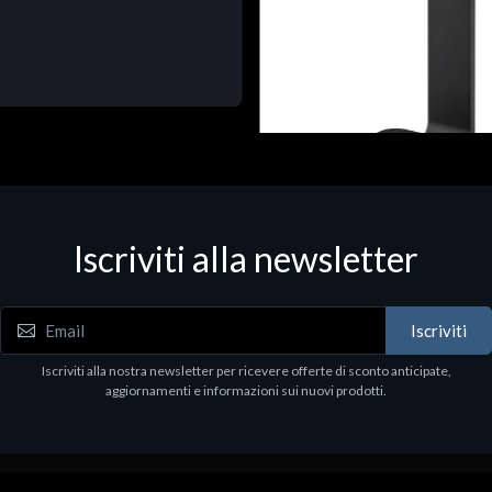
Accessori Vari
Corsair Stand per Cuffie ST10
Iscriviti alla newsletter
€78.99
Iscriviti
Iscriviti alla nostra newsletter per ricevere offerte di sconto anticipate,
aggiornamenti e informazioni sui nuovi prodotti.