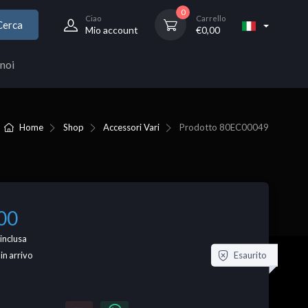
0
Ciao
Carrello
Cerca
Mio account
€
0,00
noi
Home
Shop
Accessori Vari
Prodotto
80EC00049
00
inclusa
Esaurito
 in arrivo