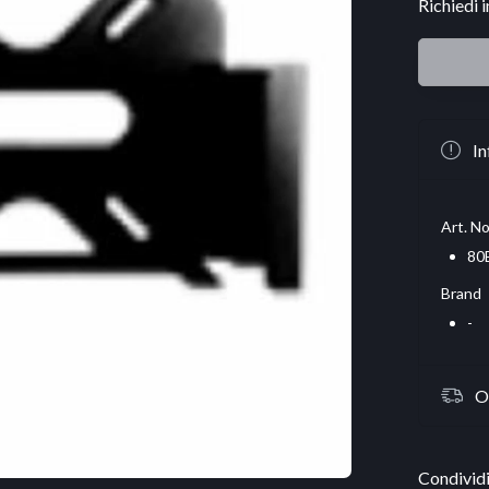
Richiedi 
In
Art. No
80
Brand
-
O
Condividi