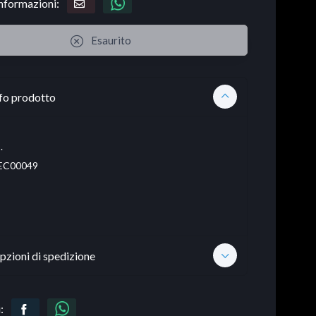
informazioni:
Esaurito
fo prodotto
.
EC00049
pzioni di spedizione
: