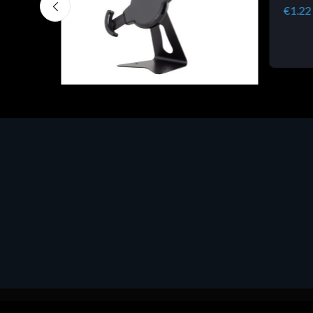
€1.22
Accessori Vari
EPSON TABLET STAND, BLACK.
Porta tablet Epson, solido in metallo,
orientabile in tre assi. Adatto a tutti i
tablet.
€82.72