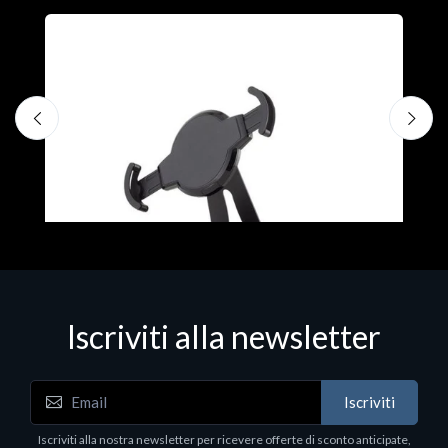
Iscriviti alla newsletter
Accessori Vari
A
Iscriviti
EPSON TABLET STAND, BLACK. Porta tablet
C
Epson, solido in metallo, orientabile in tre assi.
Iscriviti alla nostra newsletter per ricevere offerte di sconto anticipate,
€
Adatto a tutti i tablet.