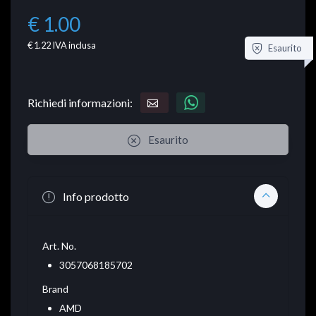
€ 1.00
€ 1.22
IVA inclusa
Esaurito
Richiedi informazioni:
Esaurito
Info prodotto
Art. No.
3057068185702
Brand
AMD