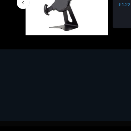
€1.22
Accessori Vari
EPSON TABLET STAND, BLACK.
Porta tablet Epson, solido in metallo,
orientabile in tre assi. Adatto a tutti i
tablet.
€82.72