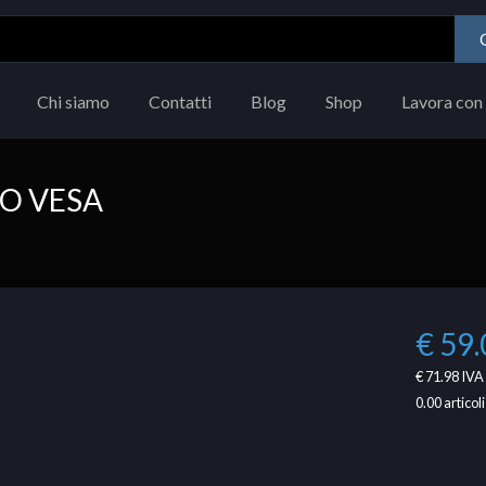
Chi siamo
Contatti
Blog
Shop
Lavora con 
RO VESA
€ 59.
€ 71.98
IVA 
0.00
articoli