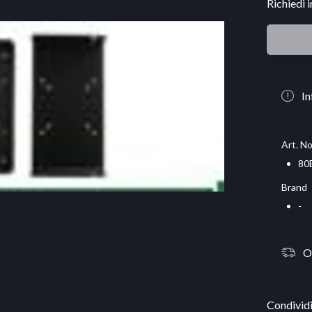
Richiedi 
In
Art. No
80
Brand
-
O
Condividi