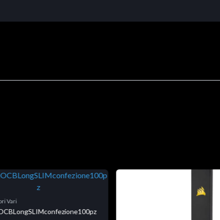
ri Vari
niOCBLongSLIMconfezione100pz