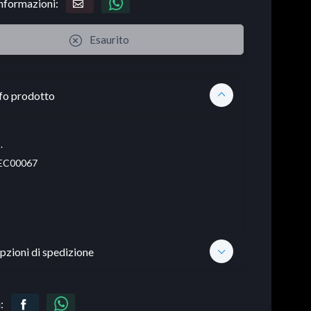
informazioni:
Esaurito
fo prodotto
.
EC00067
pzioni di spedizione
: