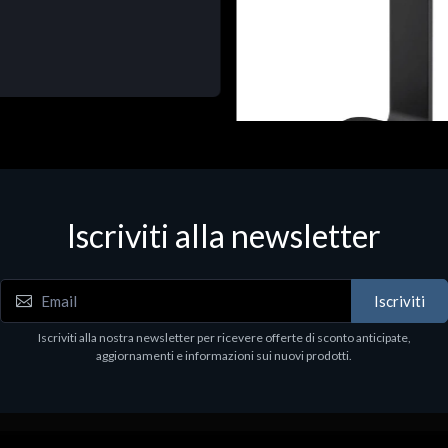
Accessori Vari
Corsair Stand per Cuffie ST10
Iscriviti alla newsletter
€78.99
Iscriviti
Iscriviti alla nostra newsletter per ricevere offerte di sconto anticipate,
aggiornamenti e informazioni sui nuovi prodotti.