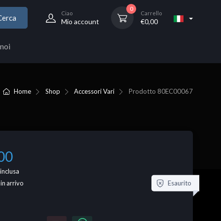
0
Ciao
Carrello
Cerca
Mio account
€
0,00
noi
Home
Shop
Accessori Vari
Prodotto
80EC00067
00
inclusa
Esaurito
 in arrivo