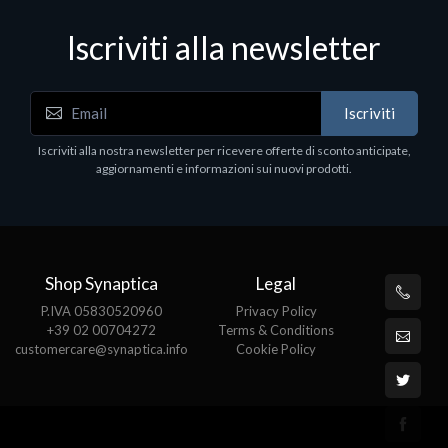
Iscriviti alla newsletter
Accessori Vari
Iscriviti
EPSON TABLET STAND, BLACK. Porta tablet
Epson, solido in metallo, orientabile in tre assi.
Iscriviti alla nostra newsletter per ricevere offerte di sconto anticipate,
Adatto a tutti i tablet.
aggiornamenti e informazioni sui nuovi prodotti.
€82.72
Shop Synaptica
Legal
P.IVA 05830520960
Privacy Policy
+39 02 00704272
Terms & Conditions
customercare@synaptica.info
Cookie Policy