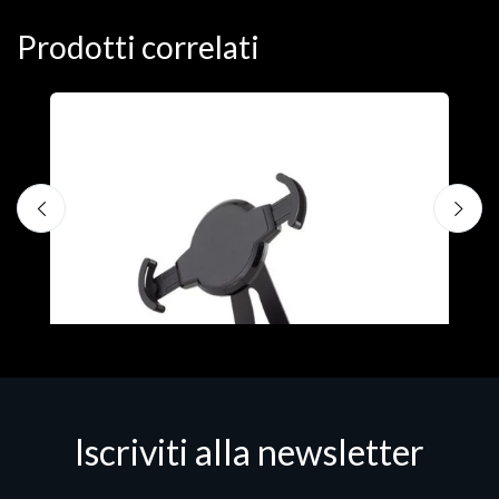
Prodotti correlati
A
F
€
Iscriviti alla newsletter