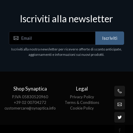
Iscriviti alla newsletter
Accessori Vari
Iscriviti
EPSON TABLET STAND, BLACK. Porta tablet
Epson, solido in metallo, orientabile in tre assi.
Iscriviti alla nostra newsletter per ricevere offerte di sconto anticipate,
Adatto a tutti i tablet.
aggiornamenti e informazioni sui nuovi prodotti.
€82.72
Shop Synaptica
Legal
P.IVA 05830520960
Privacy Policy
+39 02 00704272
Terms & Conditions
customercare@synaptica.info
Cookie Policy