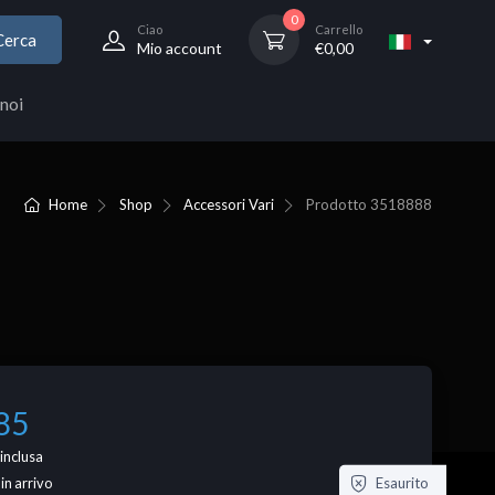
0
Ciao
Carrello
Cerca
Mio account
€
0,00
noi
Home
Shop
Accessori Vari
Prodotto
3518888
85
inclusa
Esaurito
 in arrivo