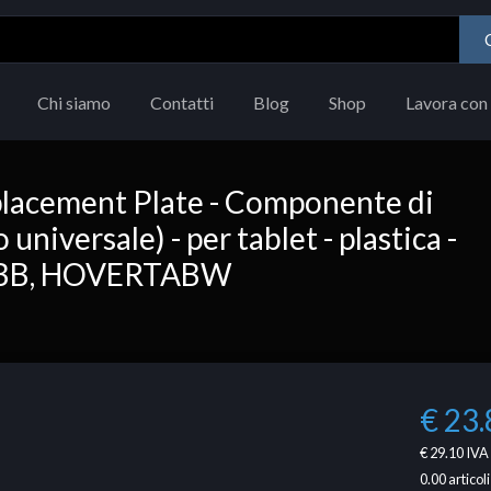
Chi siamo
Contatti
Blog
Shop
Lavora con 
acement Plate - Componente di
niversale) - per tablet - plastica -
ABB, HOVERTABW
€ 23.
€ 29.10
IVA 
0.00
articoli