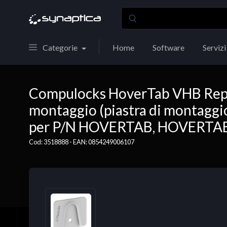
Categorie
Home
Software
Servizi
Compulocks HoverTab VHB Repl
montaggio (piastra di montaggio u
per P/N HOVERTAB, HOVERT
Cod: 3518888 - EAN: 0854249006107