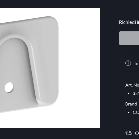
Richiedi 
In
Art. No
35
Brand
CO
O