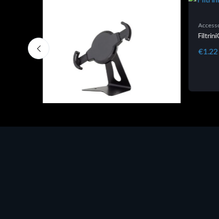
Accesso
Filtri
€1.22
Accessori Vari
EPSON TABLET STAND, BLACK.
Porta tablet Epson, solido in metallo,
orientabile in tre assi. Adatto a tutti i
tablet.
€82.72