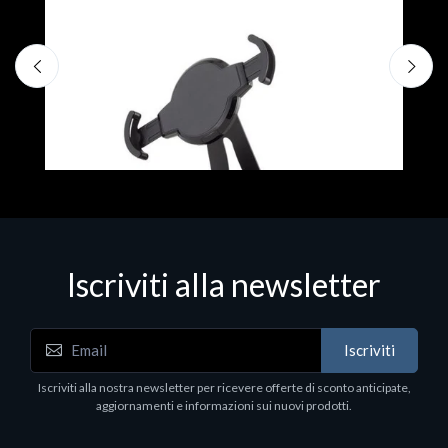
A
F
€
Iscriviti alla newsletter
Accessori Vari
Iscriviti
EPSON TABLET STAND, BLACK. Porta tablet
Epson, solido in metallo, orientabile in tre assi.
Iscriviti alla nostra newsletter per ricevere offerte di sconto anticipate,
Adatto a tutti i tablet.
aggiornamenti e informazioni sui nuovi prodotti.
€82.72