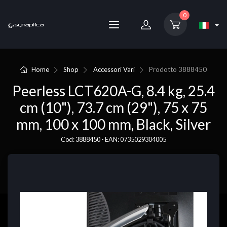
0
Home
Shop
Accessori Vari
Prodotto
3888450
Peerless LCT620A-G, 8.4 kg, 25.4
cm (10"), 73.7 cm (29"), 75 x 75
mm, 100 x 100 mm, Black, Silver
Cod: 3888450 - EAN: 0735029304005