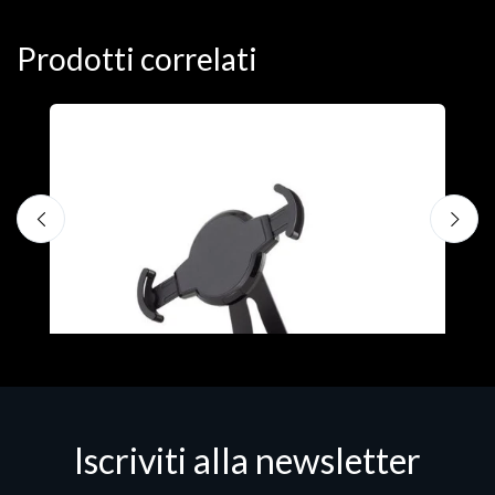
Prodotti correlati
A
F
€
Iscriviti alla newsletter