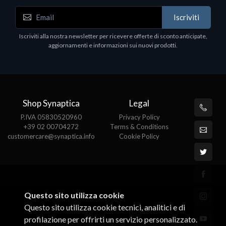
Accessori Vari
Iscriviti
EPSON TABLET STAND, BLACK. Porta tablet
Epson, solido in metallo, orientabile in tre assi.
Iscriviti alla nostra newsletter per ricevere offerte di sconto anticipate,
Adatto a tutti i tablet.
aggiornamenti e informazioni sui nuovi prodotti.
€82.72
Shop Synaptica
Legal
P.IVA 05830520960
Privacy Policy
+39 02 00704272
Terms & Conditions
customercare@synaptica.info
Cookie Policy
Questo sito utilizza cookie
Questo sito utilizza cookie tecnici, analitici e di
profilazione per offrirti un servizio personalizzato.