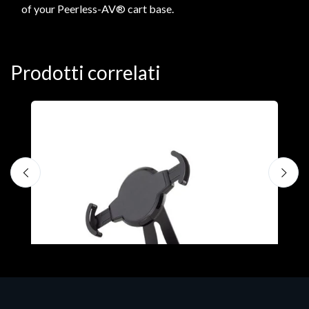
of your Peerless-AV® cart base.
Prodotti correlati
A
F
€