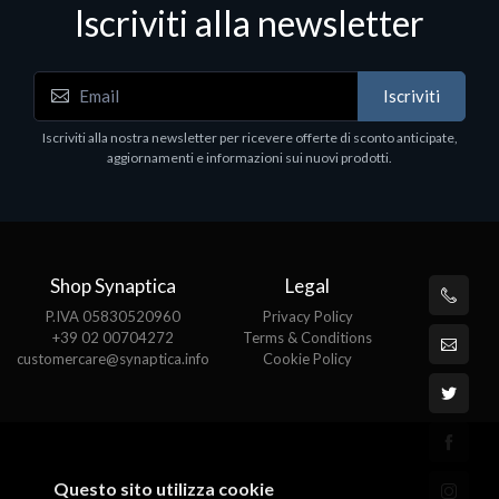
Iscriviti alla newsletter
Accessori Vari
Iscriviti
EPSON TABLET STAND, BLACK. Porta tablet
Epson, solido in metallo, orientabile in tre assi.
Iscriviti alla nostra newsletter per ricevere offerte di sconto anticipate,
Adatto a tutti i tablet.
aggiornamenti e informazioni sui nuovi prodotti.
€82.72
Shop Synaptica
Legal
P.IVA 05830520960
Privacy Policy
+39 02 00704272
Terms & Conditions
customercare@synaptica.info
Cookie Policy
Questo sito utilizza cookie