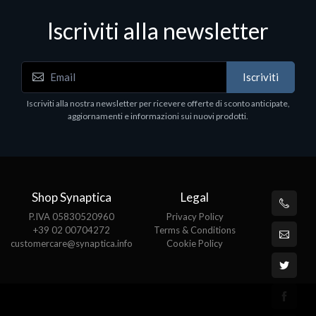
Iscriviti alla newsletter
Accessori Vari
Iscriviti
EPSON TABLET STAND, BLACK. Porta tablet
Epson, solido in metallo, orientabile in tre assi.
Iscriviti alla nostra newsletter per ricevere offerte di sconto anticipate,
Adatto a tutti i tablet.
aggiornamenti e informazioni sui nuovi prodotti.
€82.72
Shop Synaptica
Legal
P.IVA 05830520960
Privacy Policy
+39 02 00704272
Terms & Conditions
customercare@synaptica.info
Cookie Policy