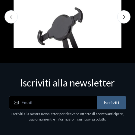
F
€
Iscriviti alla newsletter
Accessori Vari
Iscriviti
EPSON TABLET STAND, BLACK. Porta tablet
Epson, solido in metallo, orientabile in tre assi.
Iscriviti alla nostra newsletter per ricevere offerte di sconto anticipate,
Adatto a tutti i tablet.
aggiornamenti e informazioni sui nuovi prodotti.
€82.72